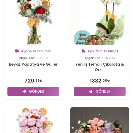
Aynı Gün Teslimat
Aynı Gün Teslimat
Çiçek Kodu:
CK159
Çiçek Kodu:
CK295
Beyaz Papatya Ve Güller
Yeni İş Temalı Çikolata &
Orki...
720
1332
,83₺
,00₺
GÖNDER
GÖNDER