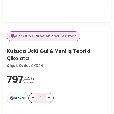
Her Gün Hızlı ve Anında Teslimat
Kutuda Üçlü Gül & Yeni İş Tebrikli
Çikolata
Çiçek Kodu:
CK344
797
,44 ₺
(KDV Dahil)
-
+
Stokta