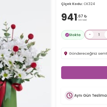
Çiçek Kodu:
CK324
941
,67 ₺
(KDV Dahil)
-
Stokta
Aynı Gün Teslima