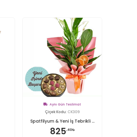
Aynı Gün Teslimat
Çiçek Kodu:
CK309
Spatfilyum & Yeni İş Tebrikli ...
825
,40₺