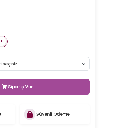
+
Sipariş Ver
t
Güvenli Ödeme