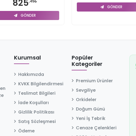
825
,45₺
GÖNDER
GÖNDER
Kurumsal
Popüler
Kategoriler
Hakkımızda
Premium Ürünler
KVKK Bilgilendirmesi
 en
Sevgiliye
Teslimat Bilgileri
ze
Orkideler
İade Koşulları
Doğum Günü
Gizlilik Politikası
Yeni İş Tebrik
Satış Sözleşmesi
Cenaze Çelenkleri
Ödeme