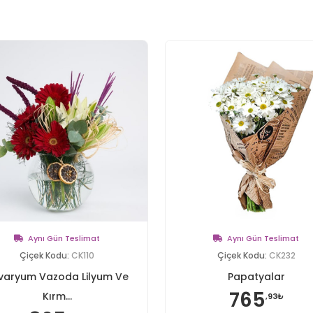
Aynı Gün Teslimat
Aynı Gün Teslimat
Çiçek Kodu:
CK110
Çiçek Kodu:
CK232
varyum Vazoda Lilyum Ve
Papatyalar
765
Kırm...
,93₺