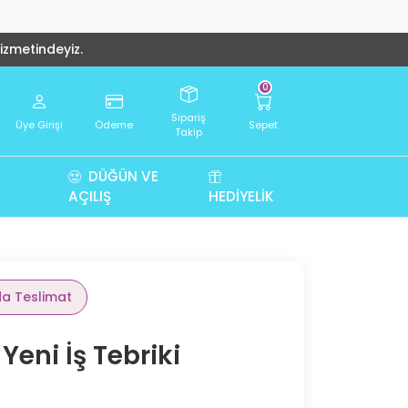
hizmetindeyiz.
0
Sipariş
Üye Girişi
Ödeme
Sepet
Takip
DÜĞÜN VE
AÇILIŞ
HEDIYELIK
da Teslimat
Yeni İş Tebriki