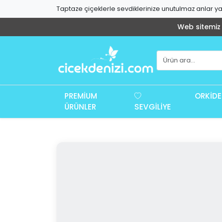
Taptaze çiçeklerle sevdiklerinize unutulmaz anlar yaş
Web sitemiz g
PREMIUM
ORKIDE
ÜRÜNLER
SEVGILIYE