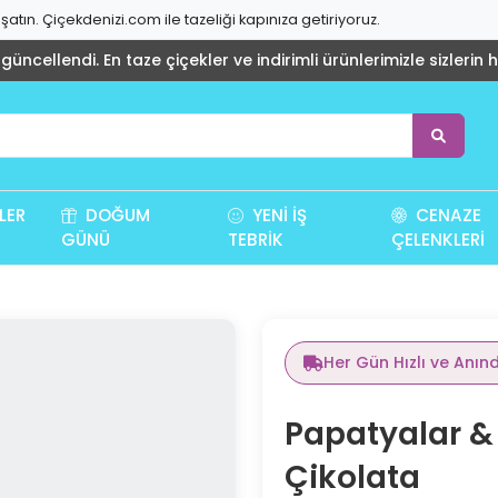
atın. Çiçekdenizi.com ile tazeliği kapınıza getiriyoruz.
üncellendi. En taze çiçekler ve indirimli ürünlerimizle sizlerin 
LER
DOĞUM
YENI İŞ
CENAZE
GÜNÜ
TEBRIK
ÇELENKLERI
Her Gün Hızlı ve Anın
Papatyalar & 
Çikolata