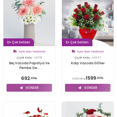
En Çok Satılan
En Çok Satılan
Aynı Gün Teslimat
Aynı Gün Teslimat
Çiçek Kodu:
CK018
Çiçek Kodu:
CK047
Bej Vazoda Papatya Ve
Kalp Vazoda GÜller
Pembe Ge...
1599
692
,00₺
,00₺
1,731.14 ₺
GÖNDER
GÖNDER