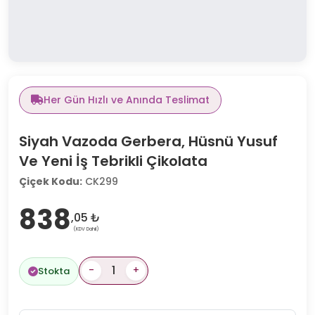
Her Gün Hızlı ve Anında Teslimat
Siyah Vazoda Gerbera, Hüsnü Yusuf
Ve Yeni İş Tebrikli Çikolata
Çiçek Kodu:
CK299
838
,05 ₺
(KDV Dahil)
-
+
Stokta