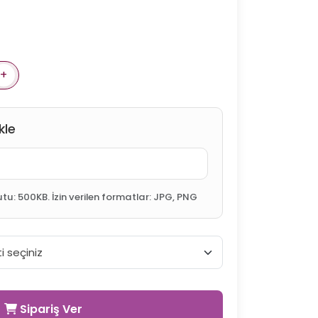
+
kle
 500KB. İzin verilen formatlar: JPG, PNG
Sipariş Ver