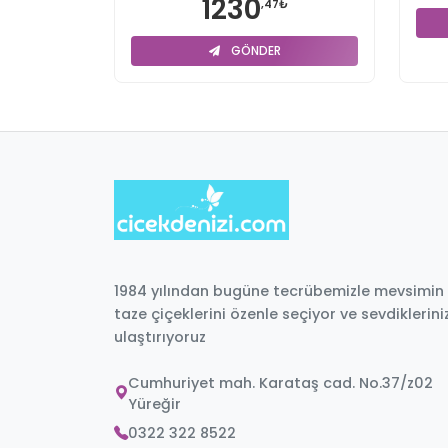
1230
,47₺
GÖNDER
1984 yılından bugüne tecrübemizle mevsimin
taze çiçeklerini özenle seçiyor ve sevdiklerini
ulaştırıyoruz
Cumhuriyet mah. Karataş cad. No.37/z02
Yüreğir
0322 322 8522