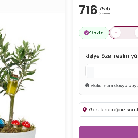
716
,75 ₺
(KDV Dahil)
-
Stokta
kişiye özel resim yü
Maksimum dosya boyutu: