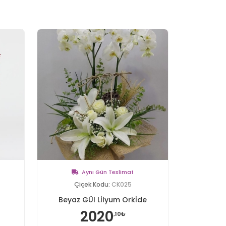
Aynı Gün Teslimat
Çiçek Kodu:
CK025
Beyaz GÜl Lİlyum Orkİde
2020
,10₺