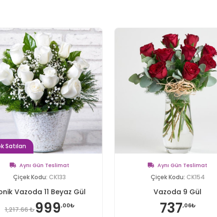
k Satılan
Aynı Gün Teslimat
Aynı Gün Teslimat
Çiçek Kodu:
CK133
Çiçek Kodu:
CK154
onik Vazoda 11 Beyaz Gül
Vazoda 9 Gül
999
737
,00₺
,06₺
1,217.66 ₺