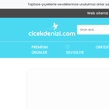
Taptaze çiçeklerle sevdiklerinize unutulmaz anlar yaş
Web sitemiz g
PREMIUM
ORKIDE
ÜRÜNLER
SEVGILIYE