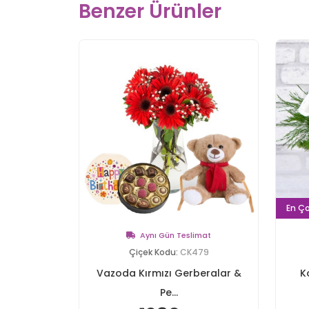
Benzer Ürünler
En Ço
Aynı Gün Teslimat
Çiçek Kodu:
CK479
Vazoda Kırmızı Gerberalar &
K
Pe...