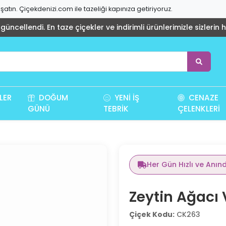
atın. Çiçekdenizi.com ile tazeliği kapınıza getiriyoruz.
üncellendi. En taze çiçekler ve indirimli ürünlerimizle sizlerin 
LER
DOĞUM
YENI İŞ
CENAZE
GÜNÜ
TEBRIK
ÇELENKLERI
Her Gün Hızlı ve Anın
Zeytin Ağacı 
Çiçek Kodu:
CK263