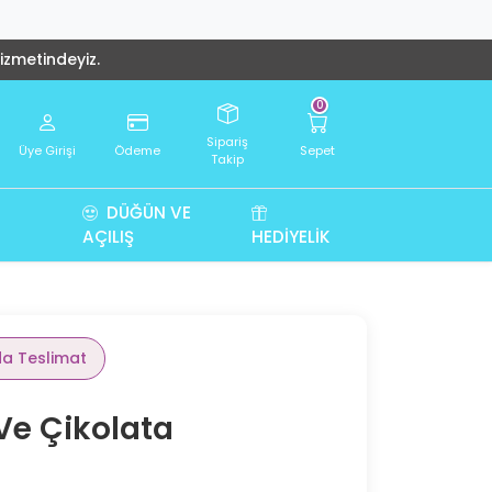
hizmetindeyiz.
0
Sipariş
Üye Girişi
Ödeme
Sepet
Takip
DÜĞÜN VE
AÇILIŞ
HEDIYELIK
da Teslimat
Ve Çikolata