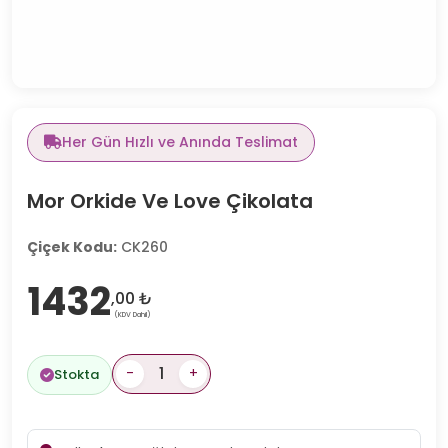
Her Gün Hızlı ve Anında Teslimat
Mor Orkide Ve Love Çikolata
Çiçek Kodu:
CK260
1432
,00 ₺
(KDV Dahil)
-
+
Stokta