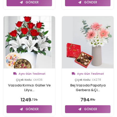
GÖNDER
GÖNDER
Aynı Gün Teslimat
Aynı Gün Teslimat
Çiçek Kodu:
CK436
Çiçek Kodu:
CK278
Vazoda Kırmızı Güller Ve
Bej Vazoda Papatya
Lilyu...
Gerbera &Çi...
1249
794
,72₺
,81₺
GÖNDER
GÖNDER