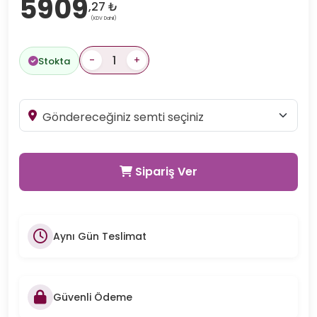
5909
,27 ₺
(KDV Dahil)
-
+
Stokta
Sipariş Ver
Aynı Gün Teslimat
Güvenli Ödeme