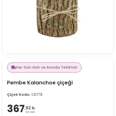
Her Gün Hızlı ve Anında Teslimat
Pembe Kalanchoe çiçeği
Çiçek Kodu:
CK178
367
,92 ₺
(KDV Dahil)