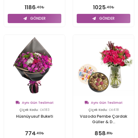
1186
1025
,40₺
,40₺
GÖNDER
GÖNDER
Aynı Gün Teslimat
Aynı Gün Teslimat
Çiçek Kodu:
CK183
Çiçek Kodu:
CK418
Hüsnüyusuf Buketi
Vazoda Pembe Çardak
Güller & D...
774
858
,40₺
,81₺