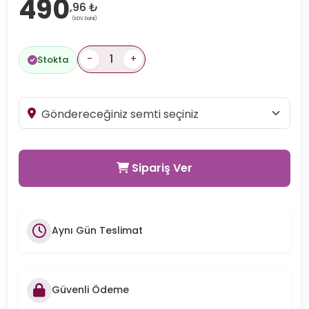
490
,96 ₺
(KDV Dahil)
-
+
Stokta
Sipariş Ver
Aynı Gün Teslimat
Güvenli Ödeme