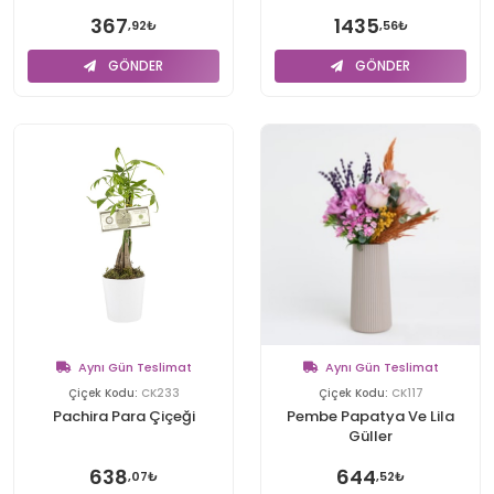
367
1435
,92₺
,56₺
GÖNDER
GÖNDER
Aynı Gün Teslimat
Aynı Gün Teslimat
Çiçek Kodu:
CK233
Çiçek Kodu:
CK117
Pachira Para Çiçeği
Pembe Papatya Ve Lila
Güller
638
644
,07₺
,52₺