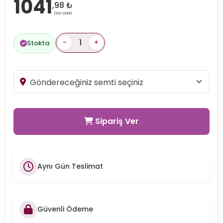
1041
,98 ₺
(KDV Dahil)
-
+
Stokta
Sipariş Ver
Aynı Gün Teslimat
Güvenli Ödeme