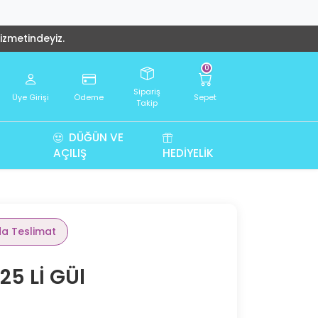
hizmetindeyiz.
0
Sipariş
Üye Girişi
Ödeme
Sepet
Takip
DÜĞÜN VE
AÇILIŞ
HEDIYELIK
da Teslimat
5 Lİ GÜl