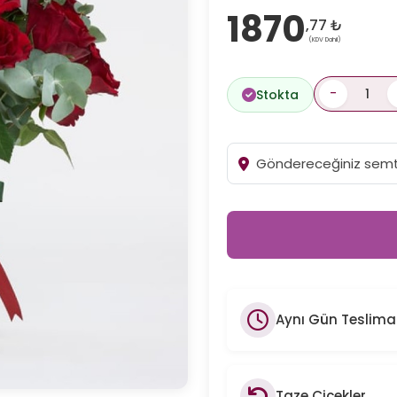
1870
,77 ₺
(KDV Dahil)
-
Stokta
Aynı Gün Teslima
Taze Çiçekler