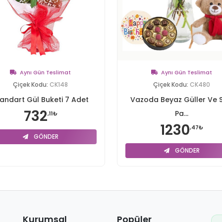
Aynı Gün Teslimat
Aynı Gün Teslimat
Çiçek Kodu:
CK148
Çiçek Kodu:
CK480
andart Gül Buketi 7 Adet
Vazoda Beyaz Güller Ve S
732
Pa...
,11₺
1230
,47₺
GÖNDER
GÖNDER
Kurumsal
Popüler