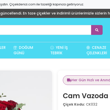
atın. Çiçekdenizi.com ile tazeliği kapınıza getiriyoruz.
üncellendi. En taze çiçekler ve indirimli ürünlerimizle sizlerin 
LER
DOĞUM
YENI İŞ
CENAZE
GÜNÜ
TEBRIK
ÇELENKLERI
Her Gün Hızlı ve Anın
Cam Vazoda 2
Çiçek Kodu:
CK032