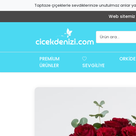
Taptaze çiçeklerle sevdiklerinize unutulmaz anlar yaş
Web sitemiz g
PREMIUM
ORKIDE
ÜRÜNLER
SEVGILIYE