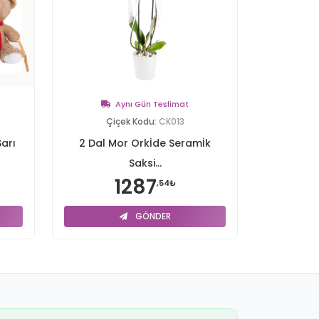
Aynı Gün Teslimat
Çiçek Kodu:
CK013
arı
2 Dal Mor Orkİde Seramİk
Saksi...
1287
,54₺
GÖNDER