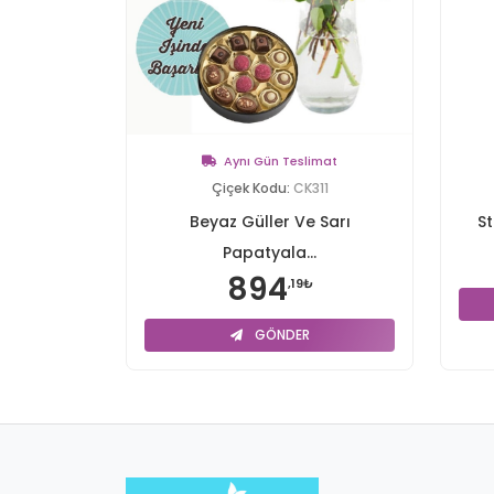
Aynı Gün Teslimat
Çiçek Kodu:
CK311
Beyaz Güller Ve Sarı
St
Papatyala...
894
,19₺
GÖNDER